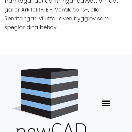
framtagandet av ritningar oavsett om det
gäller Arkitekt-, El-, Ventilations-, eller
Renritningar. Vi utför även bygglov som
speglar dina behov
Våra tjänster
Lediga tjänster