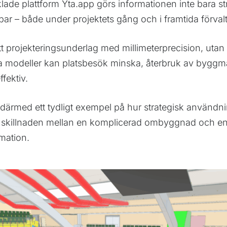
lade plattform Yta.app görs informationen inte bara s
r – både under projektets gång och i framtida förval
 ett projekteringsunderlag med millimeterprecision, uta
a modeller kan platsbesök minska, återbruk av byggma
fektiv.
 därmed ett tydligt exempel på hur strategisk användn
 skillnaden mellan en komplicerad ombyggnad och en
mation.