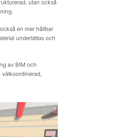
trukturerad, utan också
tning.
n också en mer hållbar
terial underlättas och
ing av BIM och
 välkoordinerad,