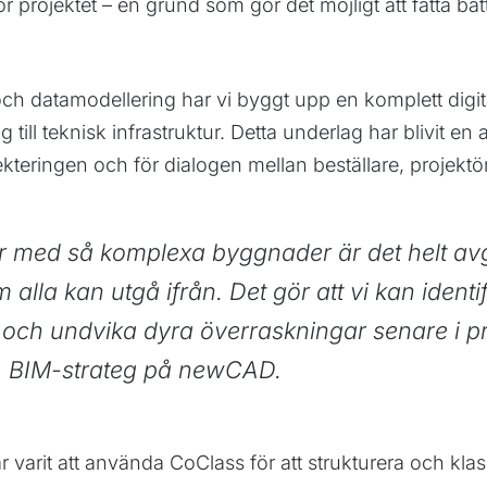
ör projektet – en grund som gör det möjligt att fatta bät
 datamodellering har vi byggt upp en komplett digita
g till teknisk infrastruktur. Detta underlag har blivit en
jekteringen och för dialogen mellan beställare, projekt
r med så komplexa byggnader är det helt av
 alla kan utgå ifrån. Det gör att vi kan identifi
och undvika dyra överraskningar senare i p
g, BIM-strateg på newCAD.
har varit att använda CoClass för att strukturera och kl