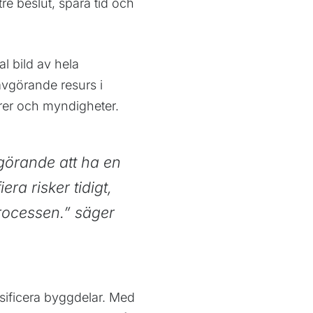
tre beslut, spara tid och
l bild av hela
 avgörande resurs i
örer och myndigheter.
görande att ha en
era risker tidigt,
rocessen.”
säger
assificera byggdelar. Med