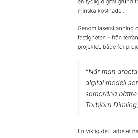
en tydlig digital grund f
minska kostnader.
Genom laserskanning och
fastigheten – från terrän
projektet, både för pro
“När man arbeta
digital modell som
samordna bättre 
Torbjörn Dimlin
En viktig del i arbetet 